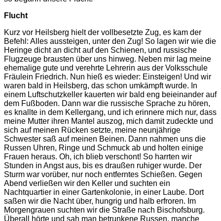
Flucht
Kurz vor Heilsberg hielt der vollbesetzte Zug, es kam der
Befehl: Alles aussteigen, unter den Zug! So lagen wir wie die
Heringe dicht an dicht auf den Schienen, und russische
Flugzeuge brausten über uns hinweg. Neben mir lag meine
ehemalige gute und verehrte Lehrerin aus der Volksschule
Fräulein Friedrich. Nun hieß es wieder: Einsteigen! Und wir
waren bald in Heilsberg, das schon umkämpft wurde. In
einem Luftschutzkeller kauerten wir bald eng beieinander auf
dem Fußboden. Dann war die russische Sprache zu hören,
es knallte in dem Kellergang, und ich erinnere mich nur, dass
meine Mutter ihren Mantel auszog, mich damit zudeckte und
sich auf meinen Rücken setzte, meine neunjährige
Schwester saß auf meinen Beinen. Dann nahmen uns die
Russen Uhren, Ringe und Schmuck ab und holten einige
Frauen heraus. Oh, ich blieb verschont! So harrten wir
Stunden in Angst aus, bis es draußen ruhiger wurde. Der
Sturm war vorüber, nur noch entferntes Schießen. Gegen
Abend verließen wir den Keller und suchten ein
Nachtquartier in einer Gartenkolonie, in einer Laube. Dort
saßen wir die Nacht über, hungrig und halb erfroren. Im
Morgengrauen suchten wir die Straße nach Bischofsburg.
Überall hörte und sah man betrunkene Russen, manche