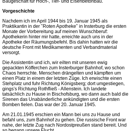
Baugeschäft für Hoch-, Tief- und Eisenbetonbau.
Vorgeschichte
Nachdem ich im April 1944 bis 19. Januar 1945 als
Praktikantin in der "Roten Apotheke" in Insterburg die ersten
Monate der Vorbereitung auf meinen Wunschberuf:
Apothekerin hinter mir hatte, erreichte auch uns in der
Apotheke der Räumungsbefehl. Bis dahin hatten wir die
deutsche Front mit Medikamenten und Verbandmaterial
versorgt.
Die Assistentin und ich, wir eilten mit unseren ewig
gepackten Köfferchen zum Insterburger Bahnhof, wo schon
Chaos herrschte. Menschen drängelten und kämpften um
einen Platz in einem der letzten Züge. Ich erwischte einen
Stehplatz und fuhr Richtung Königsberg; dort umgestiegen,
gings's Richtung Rothfließ - Allenstein. Ich landete
tatsächlich zu Hause in Bischofsburg, wo dann auch bald die
Sirenen das Unabänderliche ankündigten und die ersten
Bomben fielen. Das war der 20. Januar 1945.
Am 21.01.1945 erschien ein Mann bei uns zu Hause und
befahl uns, zum Bahnhof zu gehen. Die russische Front war
nahe, der letzte Zug nach Nordostpreußen stand bereit. Und
so begann unsere Flucht.