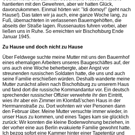
hantierten mit den Gewehren, aber wir hatten Glück,
davonzukommen. Einmal hörten wir: "Idi domoy!" (geht nach
Hause!). Das taten wir ja auch, eine ganze Woche lang, zu
Fuß, übernachteten in verlassenen Bauerngehöften, die
abseits der Straße lagen. Russenautos fuhren vorbei, aber
ließen uns in Ruhe. So erreichten wir Bischofsburg Ende
Januar 1945.
Zu Hause und doch nicht zu Hause
Über Feldwege suchte meine Mutter mit uns den Bauernhof
eines ehemaligen Arbeiters unseres Baugeschäftes auf, der
uns auch eine Woche beherbergte, aber Angst vor
streunenden russischen Soldaten hatte, die uns und auch
seine Familie erschießen würden. Deshalb wanderte meine
Mutter zunächst allein nach Bischofsburg zu unserem Haus
und fand dort die russische Kommandantur vor. Ein deutsch
sprechender russischer Offizier verwehrte ihr den Eintritt,
wies ihr aber ein Zimmer im Klomfaß'schen Haus in der
Herrmannstraße zu. Dort wohnten wir vier Personen dann
den Februar über. Meine Mutter versuchte immer wieder, in
unser Haus zu kommen, und eines Tages kam sie glücklich
zurück: Wir konnten die kleine Bodenwohnung beziehen, in
der vorher eine aus Berlin evakuierte Familie gewohnt hatte.
Ich bezog sofort eine Kammer hinter einer Tapetentür und