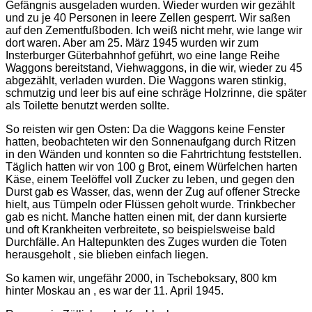
Gefängnis ausgeladen wurden. Wieder wurden wir gezählt
und zu je 40 Personen in leere Zellen gesperrt. Wir saßen
auf den Zementfußboden. Ich weiß nicht mehr, wie lange wir
dort waren. Aber am 25. März 1945 wurden wir zum
Insterburger Güterbahnhof geführt, wo eine lange Reihe
Waggons bereitstand, Viehwaggons, in die wir, wieder zu 45
abgezählt, verladen wurden. Die Waggons waren stinkig,
schmutzig und leer bis auf eine schräge Holzrinne, die später
als Toilette benutzt werden sollte.
So reisten wir gen Osten: Da die Waggons keine Fenster
hatten, beobachteten wir den Sonnenaufgang durch Ritzen
in den Wänden und konnten so die Fahrtrichtung feststellen.
Täglich hatten wir von 100 g Brot, einem Würfelchen harten
Käse, einem Teelöffel voll Zucker zu leben, und gegen den
Durst gab es Wasser, das, wenn der Zug auf offener Strecke
hielt, aus Tümpeln oder Flüssen geholt wurde. Trinkbecher
gab es nicht. Manche hatten einen mit, der dann kursierte
und oft Krankheiten verbreitete, so beispielsweise bald
Durchfälle. An Haltepunkten des Zuges wurden die Toten
herausgeholt , sie blieben einfach liegen.
So kamen wir, ungefähr 2000, in Tscheboksary, 800 km
hinter Moskau an , es war der 11. April 1945.