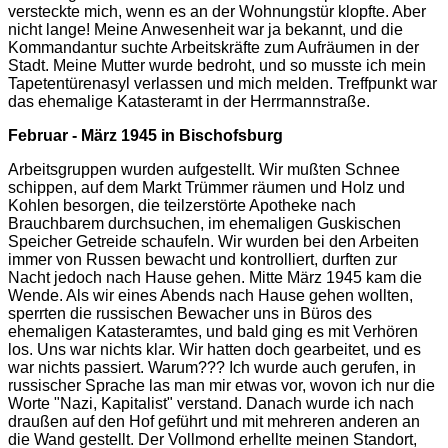
versteckte mich, wenn es an der Wohnungstür klopfte. Aber
nicht lange! Meine Anwesenheit war ja bekannt, und die
Kommandantur suchte Arbeitskräfte zum Aufräumen in der
Stadt. Meine Mutter wurde bedroht, und so musste ich mein
Tapetentürenasyl verlassen und mich melden. Treffpunkt war
das ehemalige Katasteramt in der Herrmannstraße.
Februar - März 1945 in Bischofsburg
Arbeitsgruppen wurden aufgestellt. Wir mußten Schnee
schippen, auf dem Markt Trümmer räumen und Holz und
Kohlen besorgen, die teilzerstörte Apotheke nach
Brauchbarem durchsuchen, im ehemaligen Guskischen
Speicher Getreide schaufeln. Wir wurden bei den Arbeiten
immer von Russen bewacht und kontrolliert, durften zur
Nacht jedoch nach Hause gehen. Mitte März 1945 kam die
Wende. Als wir eines Abends nach Hause gehen wollten,
sperrten die russischen Bewacher uns in Büros des
ehemaligen Katasteramtes, und bald ging es mit Verhören
los. Uns war nichts klar. Wir hatten doch gearbeitet, und es
war nichts passiert. Warum??? Ich wurde auch gerufen, in
russischer Sprache las man mir etwas vor, wovon ich nur die
Worte "Nazi, Kapitalist" verstand. Danach wurde ich nach
draußen auf den Hof geführt und mit mehreren anderen an
die Wand gestellt. Der Vollmond erhellte meinen Standort,