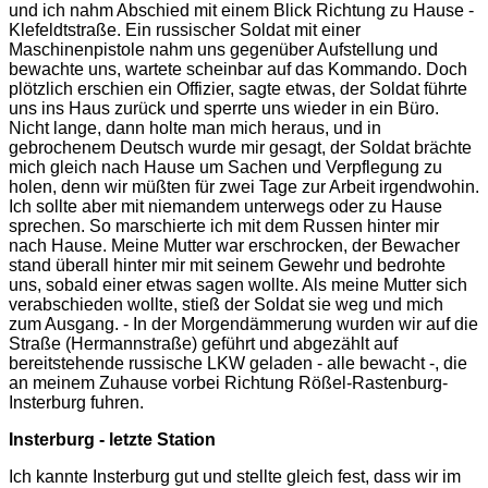
und ich nahm Abschied mit einem Blick Richtung zu Hause -
Klefeldtstraße. Ein russischer Soldat mit einer
Maschinenpistole nahm uns gegenüber Aufstellung und
bewachte uns, wartete scheinbar auf das Kommando. Doch
plötzlich erschien ein Offizier, sagte etwas, der Soldat führte
uns ins Haus zurück und sperrte uns wieder in ein Büro.
Nicht lange, dann holte man mich heraus, und in
gebrochenem Deutsch wurde mir gesagt, der Soldat brächte
mich gleich nach Hause um Sachen und Verpflegung zu
holen, denn wir müßten für zwei Tage zur Arbeit irgendwohin.
Ich sollte aber mit niemandem unterwegs oder zu Hause
sprechen. So marschierte ich mit dem Russen hinter mir
nach Hause. Meine Mutter war erschrocken, der Bewacher
stand überall hinter mir mit seinem Gewehr und bedrohte
uns, sobald einer etwas sagen wollte. Als meine Mutter sich
verabschieden wollte, stieß der Soldat sie weg und mich
zum Ausgang. - In der Morgendämmerung wurden wir auf die
Straße (Hermannstraße) geführt und abgezählt auf
bereitstehende russische LKW geladen - alle bewacht -, die
an meinem Zuhause vorbei Richtung Rößel-Rastenburg-
Insterburg fuhren.
Insterburg - letzte Station
Ich kannte Insterburg gut und stellte gleich fest, dass wir im