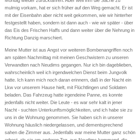
Montag wieder zurückfahren. Aber weil ihm die Sache zu
mulmig vorkam, hat er sich früher auf den Weg gemacht. Er ist
mit der Eisenbahn aber nicht weit gekommen, wie wir hinterher
festgestellt haben, sondern ist dann auch - wie wir später - über
das Eis des Frischen Haffs und dann weiter über die Nehrung in
Richtung Danzig marschiert.
Meine Mutter ist aus Angst vor weiteren Bombenangriffen noch
am späten Nachmittag mit meinen Geschwistern zu unseren
Verwandten nach Neudims gegangen. Nur ich bin dageblieben,
wahrscheinlich weil ich irgendwelchen Dienst beim Jungvolk
hatte. Ich kann mich noch daran erinnern, daß in der Nacht ein
Lkw vor unserem Hause hielt, mit Flüchtlingen und Soldaten
beladen. Das Fahrzeug hatte irgendeine Panne, es konnte
jedenfalls nicht weiter. Die Leute - es war sehr kalt in jener
Nacht - suchten Unterkunftsmöglichkeiten, und ich habe sie zu
uns in die Wohnung genommen. Sie haben sich in unserer
Wohnung häuslich niedergelassen, und dementsprechend
sahen die Zimmer aus. Jedenfalls war meine Mutter ganz schön
erbost, als sie am anderen Tag, aus Neudims kommend, die