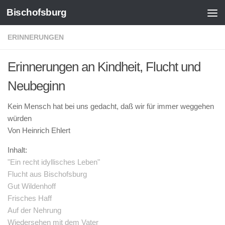
Bischofsburg
Zum Inhalt springen
ERINNERUNGEN
Erinnerungen an Kindheit, Flucht und
Neubeginn
Kein Mensch hat bei uns gedacht, daß wir für immer weggehen
würden
Von Heinrich Ehlert
Inhalt:
"Ein recht idyllisches Leben"
Flucht aus Bischofsburg
Gut Wildenhoff
Frisches Haff
Auf der Nehrung
Wiedersehen mit dem Vater