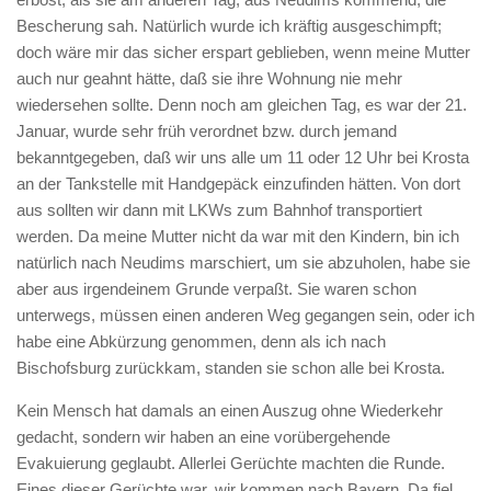
Bescherung sah. Natürlich wurde ich kräftig ausgeschimpft;
doch wäre mir das sicher erspart geblieben, wenn meine Mutter
auch nur geahnt hätte, daß sie ihre Wohnung nie mehr
wiedersehen sollte. Denn noch am gleichen Tag, es war der 21.
Januar, wurde sehr früh verordnet bzw. durch jemand
bekanntgegeben, daß wir uns alle um 11 oder 12 Uhr bei Krosta
an der Tankstelle mit Handgepäck einzufinden hätten. Von dort
aus sollten wir dann mit LKWs zum Bahnhof transportiert
werden. Da meine Mutter nicht da war mit den Kindern, bin ich
natürlich nach Neudims marschiert, um sie abzuholen, habe sie
aber aus irgendeinem Grunde verpaßt. Sie waren schon
unterwegs, müssen einen anderen Weg gegangen sein, oder ich
habe eine Abkürzung genommen, denn als ich nach
Bischofsburg zurückkam, standen sie schon alle bei Krosta.
Kein Mensch hat damals an einen Auszug ohne Wiederkehr
gedacht, sondern wir haben an eine vorübergehende
Evakuierung geglaubt. Allerlei Gerüchte machten die Runde.
Eines dieser Gerüchte war, wir kommen nach Bayern. Da fiel