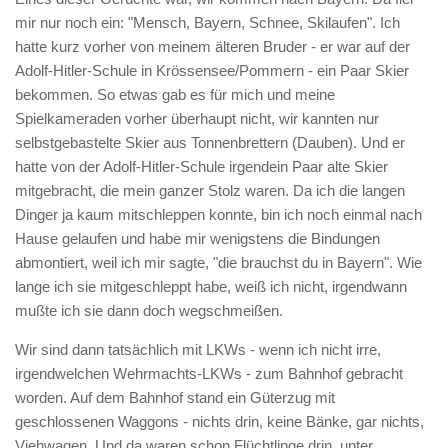
mir nur noch ein: "Mensch, Bayern, Schnee, Skilaufen". Ich
hatte kurz vorher von meinem älteren Bruder - er war auf der
Adolf-Hitler-Schule in Krössensee/Pommern - ein Paar Skier
bekommen. So etwas gab es für mich und meine
Spielkameraden vorher überhaupt nicht, wir kannten nur
selbstgebastelte Skier aus Tonnenbrettern (Dauben). Und er
hatte von der Adolf-Hitler-Schule irgendein Paar alte Skier
mitgebracht, die mein ganzer Stolz waren. Da ich die langen
Dinger ja kaum mitschleppen konnte, bin ich noch einmal nach
Hause gelaufen und habe mir wenigstens die Bindungen
abmontiert, weil ich mir sagte, "die brauchst du in Bayern". Wie
lange ich sie mitgeschleppt habe, weiß ich nicht, irgendwann
mußte ich sie dann doch wegschmeißen.
Wir sind dann tatsächlich mit LKWs - wenn ich nicht irre,
irgendwelchen Wehrmachts-LKWs - zum Bahnhof gebracht
worden. Auf dem Bahnhof stand ein Güterzug mit
geschlossenen Waggons - nichts drin, keine Bänke, gar nichts,
Viehwagen. Und da waren schon Flüchtlinge drin, unter