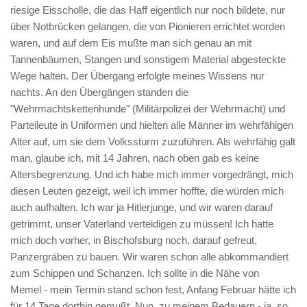
riesige Eisscholle, die das Haff eigentlich nur noch bildete, nur
über Notbrücken gelangen, die von Pionieren errichtet worden
waren, und auf dem Eis mußte man sich genau an mit
Tannenbäumen, Stangen und sonstigem Material abgesteckte
Wege halten. Der Übergang erfolgte meines Wissens nur
nachts. An den Übergängen standen die
"Wehrmachtskettenhunde" (Militärpolizei der Wehrmacht) und
Parteileute in Uniformen und hielten alle Männer im wehrfähigen
Alter auf, um sie dem Volkssturm zuzuführen. Als wehrfähig galt
man, glaube ich, mit 14 Jahren, nach oben gab es keine
Altersbegrenzung. Und ich habe mich immer vorgedrängt, mich
diesen Leuten gezeigt, weil ich immer hoffte, die würden mich
auch aufhalten. Ich war ja Hitlerjunge, und wir waren darauf
getrimmt, unser Vaterland verteidigen zu müssen! Ich hatte
mich doch vorher, in Bischofsburg noch, darauf gefreut,
Panzergräben zu bauen. Wir waren schon alle abkommandiert
zum Schippen und Schanzen. Ich sollte in die Nähe von
Memel - mein Termin stand schon fest, Anfang Februar hätte ich
für 14 Tage dorthin gemußt. Nun, zu meinem Bedauern - ja, so