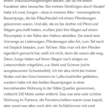
einem Volkssturmangehörigen bekam, der da mit einem
Karabiner alles bewachte. Bei meinen Streifzügen durch Neutief
hatte ich zwei Jungen - etwa in meinem Alter - kennengelernt.
Bauernjungs, die bis Pillau/Neutief mit einem Pferdewagen
gekommen waren. Und alle, die es bis dorthin mit Pferd und
Wagen geschafft hatten, mußten jetzt ihre Wagen auf einem
Riesenplatz in der Nähe des Hafens abstellen. Da stand eine
Unmenge an Leiterwagen, Pferdewagen aller Art, zum Teil noch
mit Gepäck beladen, zum Teil leer. Was man mit den Pferden
eigentlich gemacht hat, weiß ich nicht, denn die waren alle weg.
Diese Jungs hatten auf ihrem Wagen noch einiges an
Lebensmitteln mitgeführt, u.a. Mehl und Schmer (nicht
ausgelassenes Schweinefett). Ich bin also nicht bei meiner
Mutter und den Geschwistern im Luftschutzkeller geblieben,
sondern habe mit den beiden Bauernjungen in einer
leerstehenden Wohnung in der Nähe Quartier genommen,
vielleicht 100 Meter weiter entfernt. Das war eine sehr schöne
Wohnung im Parterre, die Fensterscheiben waren zwar kaputt,
aber sonst war alles noch drin: ein Schlafzimmer mit zwei