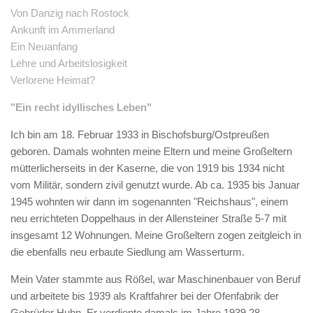
Von Danzig nach Rostock
Ankunft im Ammerland
Ein Neuanfang
Lehre und Arbeitslosigkeit
Verlorene Heimat?
"Ein recht idyllisches Leben"
Ich bin am 18. Februar 1933 in Bischofsburg/Ostpreußen
geboren. Damals wohnten meine Eltern und meine Großeltern
mütterlicherseits in der Kaserne, die von 1919 bis 1934 nicht
vom Militär, sondern zivil genutzt wurde. Ab ca. 1935 bis Januar
1945 wohnten wir dann im sogenannten "Reichshaus", einem
neu errichteten Doppelhaus in der Allensteiner Straße 5-7 mit
insgesamt 12 Wohnungen. Meine Großeltern zogen zeitgleich in
die ebenfalls neu erbaute Siedlung am Wasserturm.
Mein Vater stammte aus Rößel, war Maschinenbauer von Beruf
und arbeitete bis 1939 als Kraftfahrer bei der Ofenfabrik der
Gebrüder Huhn. Er verdiente damals im Jahre 1939 28