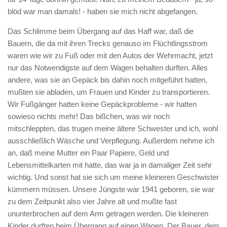
blöd war man damals! - haben sie mich nicht abgefangen.
Das Schlimme beim Übergang auf das Haff war, daß die
Bauern, die da mit ihren Trecks genauso im Flüchtlingsstrom
waren wie wir zu Fuß oder mit den Autos der Wehrmacht, jetzt
nur das Notwendigste auf dem Wagen behalten durften. Alles
andere, was sie an Gepäck bis dahin noch mitgeführt hatten,
mußten sie abladen, um Frauen und Kinder zu transportieren.
Wir Fußgänger hatten keine Gepäckprobleme - wir hatten
sowieso nichts mehr! Das bißchen, was wir noch
mitschleppten, das trugen meine ältere Schwester und ich, wohl
ausschließlich Wäsche und Verpflegung. Außerdem nehme ich
an, daß meine Mutter ein Paar Papiere, Geld und
Lebensmittelkarten mit hatte, das war ja in damaliger Zeit sehr
wichtig. Und sonst hat sie sich um meine kleineren Geschwister
kümmern müssen. Unsere Jüngste war 1941 geboren, sie war
zu dem Zeitpunkt also vier Jahre alt und mußte fast
ununterbrochen auf dem Arm getragen werden. Die kleineren
Kinder durften beim Übergang auf einen Wagen. Der Bauer, dem